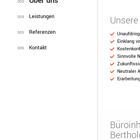
Über uns
003
Leistungen
Unsere 
004
Referenzen
005
Unaufdring
Einklang v
Kontakt
006
Kostenkontr
Sinnvolle 
Zukunftssic
Neutraler 
Erarbeitun
Büroinh
Berthol